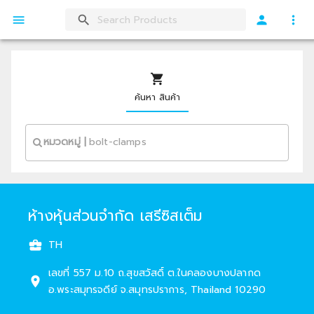
ค้นหา สินค้า
หมวดหมู่
|
ห้างหุ้นส่วนจำกัด เสรีซิสเต็ม
TH
เลขที่ 557 ม.10 ถ.สุขสวัสดิ์ ต.ในคลองบางปลากด
อ.พระสมุทรจดีย์ จ.สมุทรปราการ
,
Thailand
10290